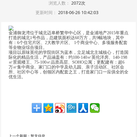
浏览人数：
2072次
更新时间：
2018-06-26 10:42:03
金浦御龙湾位于城北迈皋桥繁华中心区，是金浦地产2015年重点
打造的城北1号作品，总建筑面积达60万方，共9幅地块，其中
有：6个住宅片区、2大教学片区、 1个商业中心、多项服务配套
等全物业综合项目。
项目以原味英伦的学院街区为蓝本，立足城北主城核心，打造国
际化的精品生活，产品涵盖有：约100-140㎡英伦洋房、140-198
㎡景观楼王、75-100㎡品质高层、SOHO公寓；更配建有：超6
万㎡集中商业、家门口的中学及幼儿园、亲子活动区、社区会
所、社区中心等，创领区内配套之王，打造家门口一应俱全的全
优生活。
上一个新闻：
暂无信息